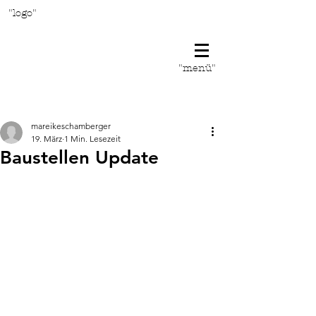
"logo"
"menü"
Beitrag
mareikeschamberger
19. März
1 Min. Lesezeit
Baustellen Update